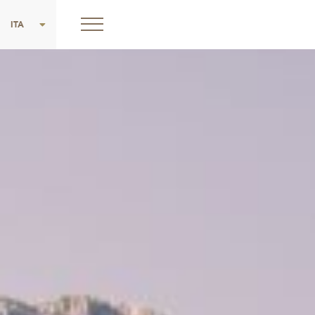
ENG
ITA